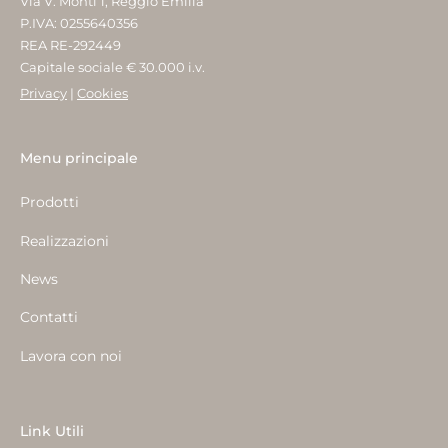
Via V. Monti 1, Reggio Emilia
P.IVA: 0255640356
REA RE-292449
Capitale sociale € 30.000 i.v.
Privacy
|
Cookies
Menu principale
Prodotti
Realizzazioni
News
Contatti
Lavora con noi
Link Utili