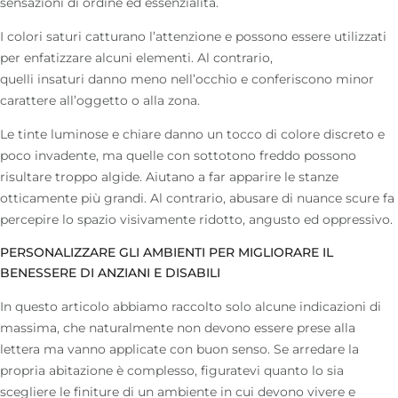
sensazioni di ordine ed essenzialità.
I
colori saturi
catturano l’attenzione e possono essere utilizzati
per enfatizzare alcuni elementi. Al contrario,
quelli
insaturi
danno meno nell’occhio e conferiscono minor
carattere all’oggetto o alla zona.
Le
tinte luminose
e chiare danno un tocco di colore discreto e
poco invadente, ma quelle con sottotono freddo possono
risultare troppo algide. Aiutano a far apparire le stanze
otticamente più grandi. Al contrario, abusare di
nuance scure
fa
percepire lo spazio visivamente ridotto, angusto ed oppressivo.
PERSONALIZZARE GLI AMBIENTI PER MIGLIORARE IL
BENESSERE DI ANZIANI E DISABILI
In questo articolo abbiamo raccolto solo alcune indicazioni di
massima, che naturalmente non devono essere prese alla
lettera ma vanno applicate con buon senso. Se arredare la
propria abitazione è complesso, figuratevi quanto lo sia
scegliere le finiture di un ambiente in cui devono vivere e