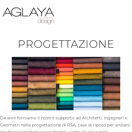
A
PROGETTAZIONE
Da anni forniamo il nostro supporto ad Architetti, Ingegneri e
Geometri nella progettazione di RSA, case di riposo per anziani,
strutture riabilitative per disabili, centri diurni e mini